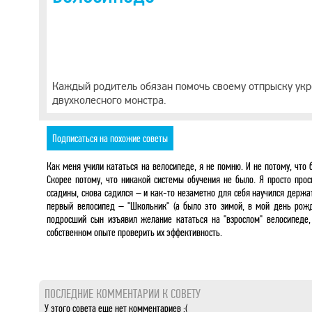
Каждый родитель обязан помочь своему отпрыску укр
двухколесного монстра.
Подписаться на похожие советы
Как меня учили кататься на велосипеде, я не помню. И не потому, что
Скорее потому, что никакой системы обучения не было. Я просто прос
ссадины, снова садился – и как-то незаметно для себя научился держа
первый велосипед – "Школьник" (а было это зимой, в мой день рожд
подросший сын изъявил желание кататься на "взрослом" велосипеде,
собственном опыте проверить их эффективность.
ПОСЛЕДНИЕ КОММЕНТАРИИ К СОВЕТУ
У этого совета еще нет комментариев :(