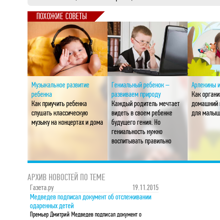
ПОХОЖИЕ СОВЕТЫ
Музыкальное развитие
Гениальный ребенок –
Арлекины и
ребенка
развиваем природу
Как органи
Как приучить ребенка
Каждый родитель мечтает
домашний 
слушать классическую
видеть в своем ребенке
для малы
музыку на концертах и дома
будущего гения. Но
гениальность нужно
воспитывать правильно
АРХИВ НОВОСТЕЙ ПО ТЕМЕ
Газета.ру
19.11.2015
Медведев подписал документ об отслеживании
одаренных детей
Премьер Дмитрий Медведев подписал документ о