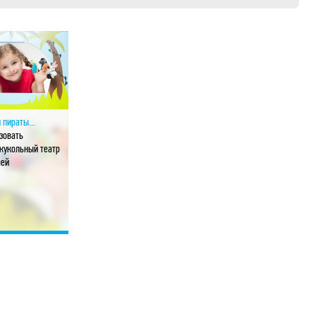
 пираты...
зовать
кукольный театр
шей