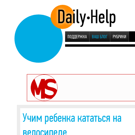
•
ПОДДЕРЖКА
ВАШ БЛОГ
РУБРИКИ
Скоро всё изменится...
Учим ребенка кататься на
велосипеде